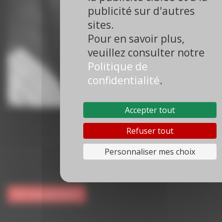
publicité sur d'autres
sites.
Pour en savoir plus,
veuillez consulter notre
Politique de
confidentialité
.
Accepter tout
M Nicolas GAUTHIER
Refuser tout
Réalisateur, Paris
Scénariste, réalisateur et monteur depuis 20 ans. Ses différents
Personnaliser mes choix
projets institutionnels ou documentaires l'ont amenés à
rencontrer, interroger et filmer des professionnels sur les 5
continents.
Voir ses publications