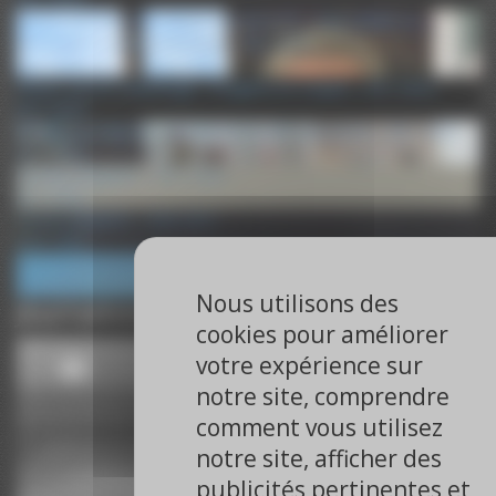
What's Up Daily #3 : Dépistage de la FA - voie radiale ou
fémorale ? - cardio-oncologie - ESC 2022
ESC 2022
What's Up en Cardiologie : Imagerie en coupes - ACC 2022
ACC 2022
What's Up Daily #3 : Prévention et péri-opératoire - ACC 2022
ACC 2022
Paroles d’Experts – ACC 2022
ACC 2022
Parole d'Experts - AHA 2021
AHA 2021
So What On Line : Santé Connectée - AHA 2021
AHA 2021
Nous utilisons des
Journaliste
cookies pour améliorer
votre expérience sur
notre site, comprendre
comment vous utilisez
notre site, afficher des
publicités pertinentes et