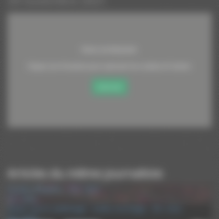
29 novembre 2021
Vimeo est désactivé.
Cliquez sur le bouton pour autoriser les cookies et l'activer.
Autoriser
Articles du même journaliste
Paroles d’Experts – ESC 2022
ESC 2022
What's Up en cardiologie : Cardio-oncologie - ESC 2022
ESC 2022