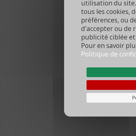
utilisation du site
tous les cookies, 
préférences, ou de 
d'accepter ou de re
publicité ciblée et
Pour en savoir plu
Politique de confi
P