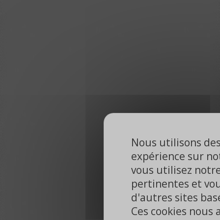
Nous utilisons des
expérience sur n
vous utilisez notre
pertinentes et vou
d'autres sites bas
Ces cookies nous 