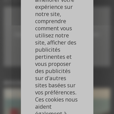
07 avril 2025
expérience sur
notre site,
comprendre
Vimeo est désactivé.
comment vous
utilisez notre
Cliquez sur le bouton pour autoriser les cookies et l'activer.
site, afficher des
Autoriser
publicités
pertinentes et
vous proposer
des publicités
sur d'autres
Articles du même journaliste
sites basées sur
Paroles d’Experts – ESC 2025
vos préférences.
ESC 2025
Ces cookies nous
Paroles d’Experts – ESC 2025
aident
ESC 2025
Paroles d’Experts – ESC 2025
également à