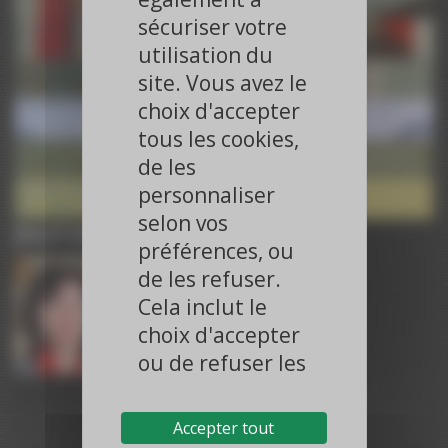
ESC 2025
sécuriser votre
Paroles d’Experts – ESC 2025
ESC 2025
utilisation du
Paroles d’Experts – ESC 2025
site. Vous avez le
ESC 2025
choix d'accepter
Paroles d’Experts – ACC 2025
ACC 2025
tous les cookies,
Paroles d’Experts – ACC 2025
de les
ACC 2025
Paroles d’Experts – ACC 2025
personnaliser
ACC 2025
selon vos
Journaliste
préférences, ou
de les refuser.
Cela inclut le
choix d'accepter
ou de refuser les
cookies liés à la
Dr Dominique GUEDJ-MEYNIER
publicité ciblée
Journaliste, Paris
Accepter tout
et à la publicité