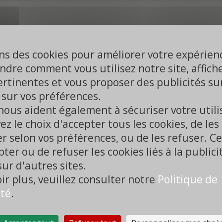
ns des cookies pour améliorer votre expérien
ndre comment vous utilisez notre site, affich
ertinentes et vous proposer des publicités su
 sur vos préférences.
Vimeo est désactivé.
nous aident également à sécuriser votre utili
outon pour autoriser les cookies et l'activer.
ez le choix d'accepter tous les cookies, de les
Autoriser
r selon vos préférences, ou de les refuser. Cel
ter ou de refuser les cookies liés à la publici
sur d'autres sites.
ir plus, veuillez consulter notre
Politique de
ité
.