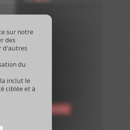
Dr Dominique GUEDJ-MEYNIER
Journaliste, Paris
Le Dr Dominique Guedj-Meynier,
Cardiologue à Paris, ancienne Président
ce sur notre
de l'Amicale des Cardiologues de Paris,
er des
est aujourd'hui reporter scientifique
dans les grand congrès internationaux
r d'autres
comme l'ESC, l'AHA et l'ACC.
Depuis 10 ans, le Dr Guedj-Meynier, à
sation du
chaque congrès, interviewe plus de 30
experts cardiologues qui rendent
compte des scoops des congrès.
a inclut le
Le Dr Guedj-Meynier, journaliste
té ciblée et à
médical, rédige également des
comptes-rendus de congrès.
Voir ses publications