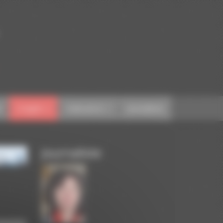
l
Congrès
Publications
Journalistes
Journaliste
3