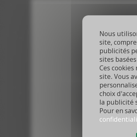
Nous utiliso
site, compre
publicités p
sites basées
Ces cookies 
Cliquez sur le b
site. Vous av
personnalise
choix d'accep
la publicité 
Pour en savo
confidential