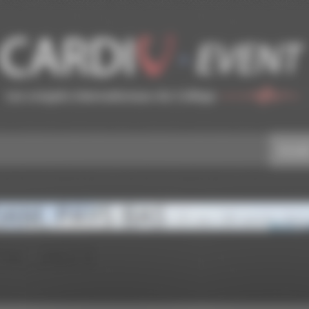
Accuei
DAM, PAYS BAS
25 au 28 août 202
ESC 2023