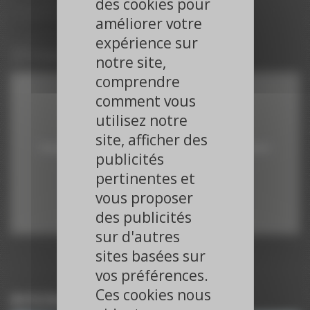
des cookies pour
connectée
améliorer votre
expérience sur
23 mars 2021
notre site,
comprendre
comment vous
utilisez notre
Vimeo est désactivé.
site, afficher des
Cliquez sur le bouton pour autoriser les cookies et l'activer.
publicités
pertinentes et
Autoriser
vous proposer
des publicités
sur d'autres
sites basées sur
vos préférences.
Ces cookies nous
Articles du même journaliste