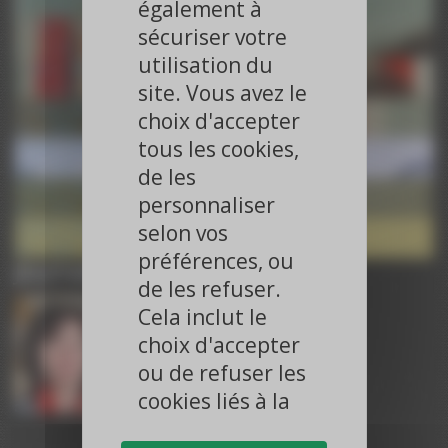
également à
ESC 2025
Paroles d’Experts – ESC 2025
sécuriser votre
ESC 2025
utilisation du
Paroles d’Experts – ESC 2025
ESC 2025
site. Vous avez le
Paroles d’Experts – ESC 2025
choix d'accepter
ESC 2025
tous les cookies,
Paroles d’Experts – ACC 2025
ACC 2025
de les
Paroles d’Experts – ACC 2025
personnaliser
ACC 2025
Paroles d’Experts – ACC 2025
selon vos
ACC 2025
préférences, ou
Journaliste
de les refuser.
Cela inclut le
choix d'accepter
ou de refuser les
cookies liés à la
publicité ciblée
Dr Dominique GUEDJ-MEYNIER