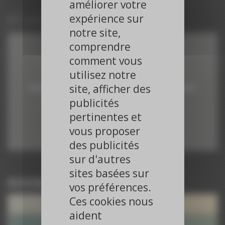
améliorer votre
expérience sur
01 octobre 2019
notre site,
comprendre
comment vous
Vimeo est désactivé.
utilisez notre
site, afficher des
Cliquez sur le bouton pour autoriser les cookies et l'activer.
publicités
Autoriser
pertinentes et
vous proposer
des publicités
sur d'autres
sites basées sur
Articles du même journaliste
vos préférences.
Paroles d’Experts – ESC 2025
Ces cookies nous
ESC 2025
aident
Paroles d’Experts – ESC 2025