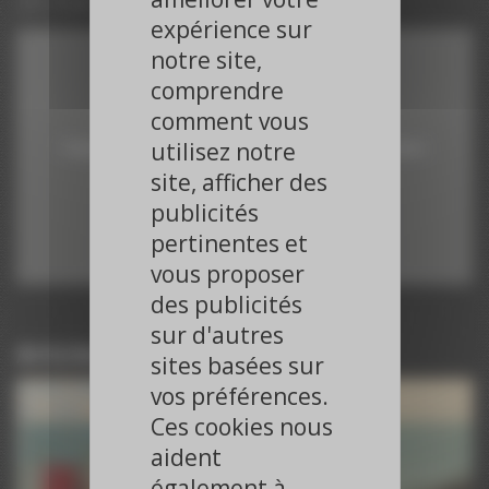
25 mai 2018
expérience sur
notre site,
comprendre
Vimeo est désactivé.
comment vous
utilisez notre
Cliquez sur le bouton pour autoriser les cookies et l'activer.
site, afficher des
Autoriser
publicités
pertinentes et
vous proposer
des publicités
sur d'autres
Articles du même journaliste
sites basées sur
Paroles d’Experts – ESC 2025
vos préférences.
ESC 2025
Ces cookies nous
Paroles d’Experts – ESC 2025
aident
ESC 2025
Paroles d’Experts – ESC 2025
également à