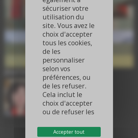
ESC 2025
sécuriser votre
Paroles d’Experts – ESC 2025
ESC 2025
utilisation du
Paroles d’Experts – ESC 2025
site. Vous avez le
ESC 2025
choix d'accepter
Paroles d’Experts – ACC 2025
ACC 2025
tous les cookies,
Paroles d’Experts – ACC 2025
de les
ACC 2025
Paroles d’Experts – ACC 2025
personnaliser
ACC 2025
selon vos
Journaliste
préférences, ou
de les refuser.
Cela inclut le
choix d'accepter
ou de refuser les
cookies liés à la
Dr Dominique GUEDJ-MEYNIER
publicité ciblée
Journaliste, Paris
Accepter tout
et à la publicité