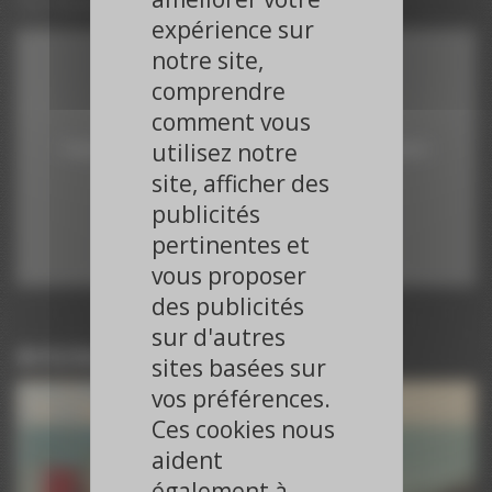
12 novembre 2018
expérience sur
notre site,
comprendre
Vimeo est désactivé.
comment vous
utilisez notre
Cliquez sur le bouton pour autoriser les cookies et l'activer.
site, afficher des
Autoriser
publicités
pertinentes et
vous proposer
des publicités
sur d'autres
Articles du même journaliste
sites basées sur
Paroles d’Experts – ESC 2025
vos préférences.
ESC 2025
Ces cookies nous
Paroles d’Experts – ESC 2025
aident
ESC 2025
Paroles d’Experts – ESC 2025
également à