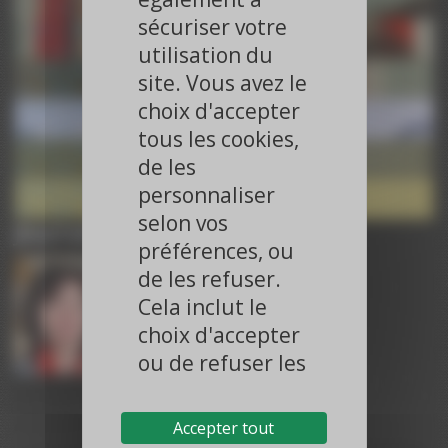
ESC 2025
sécuriser votre
Paroles d’Experts – ESC 2025
ESC 2025
utilisation du
Paroles d’Experts – ESC 2025
site. Vous avez le
ESC 2025
choix d'accepter
Paroles d’Experts – ACC 2025
ACC 2025
tous les cookies,
Paroles d’Experts – ACC 2025
de les
ACC 2025
Paroles d’Experts – ACC 2025
personnaliser
ACC 2025
selon vos
Journaliste
préférences, ou
de les refuser.
Cela inclut le
choix d'accepter
ou de refuser les
cookies liés à la
Dr Dominique GUEDJ-MEYNIER
publicité ciblée
Journaliste, Paris
Accepter tout
et à la publicité