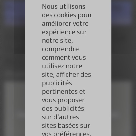
ACC 2023 - La Nouvelle-
Nous utilisons
des cookies pour
Orléans, USA
4 au 6 mars 2023
améliorer votre
expérience sur
En direct avec CNCF : Le
notre site,
Duplex France - USA -
comprendre
ACC 2023
comment vous
utilisez notre
25 juin 2023
site, afficher des
publicités
pertinentes et
vous proposer
Vimeo est désactivé.
des publicités
Cliquez sur le bouton pour autoriser les cookies et l'activer.
sur d'autres
sites basées sur
Autoriser
vos préférences.