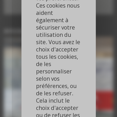
Ces cookies nous
aident
également à
sécuriser votre
Articles du même journaliste
utilisation du
Paroles d’Experts – AHA 2024
site. Vous avez le
AHA 2024
choix d'accepter
What's Up Daily #3 - AHA2024
AHA 2024
tous les cookies,
Paroles d’Experts – ACC 2024
de les
ACC 2024
personnaliser
Paroles d’Experts – ACC 2024
ACC 2024
selon vos
Paroles d’Experts – ACC 2024
préférences, ou
ACC 2024
What's Up en Cardiologie - Étude SELECT- AHA 2023
de les refuser.
AHA 2023
Cela inclut le
What's Up en Cardiologie - La FA sub-clinique - AHA 2023
choix d'accepter
AHA 2023
What's Up Daily #3 : Rythmologie et diabète - ESC 2023
ou de refuser les